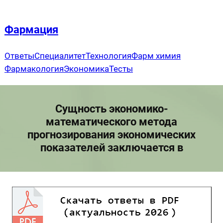
Перейти
к
Фармация
содержимому
Ответы
Специалитет
Технология
Фарм химия
Фармакология
Экономика
Тесты
Сущность экономико-
математического метода
прогнозирования экономических
показателей заключается в