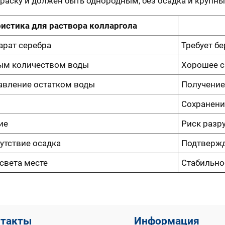
раску и должен быть однородным, без осадка и крупн
истика для раствора колларгола
рат серебра
Требует б
ым количеством воды
Хорошее с
авление остатком воды
Получение
Сохранени
ие
Риск разр
утствие осадка
Подтвержд
света месте
Стабильно
нтакты
Информация