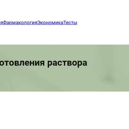
ия
Фармакология
Экономика
Тесты
отовления раствора