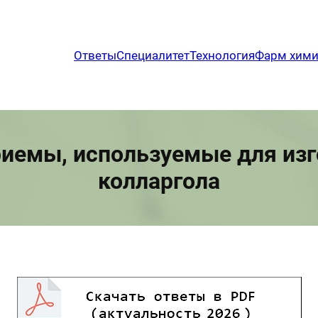
Ответы
Специалитет
Технология
Фарм хим
риемы, используемые для изг
колларгола