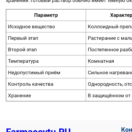
хранении. Готовый раствор обычно имеет тёмную ок
Параметр
Характер
Исходное вещество
Коллоидный препа
Первый этап
Растирание с мал
Второй этап
Постепенное разб
Температура
Комнатная
Недопустимый приём
Сильное нагреван
Контроль качества
Однородность, отс
Хранение
В защищённом от 
Ко
Farmacevtu.RU