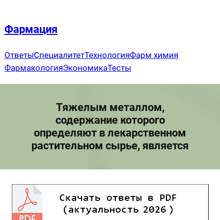
Перейти
к
Фармация
содержимому
Ответы
Специалитет
Технология
Фарм химия
Фармакология
Экономика
Тесты
Тяжелым металлом,
содержание которого
определяют в лекарственном
растительном сырье, является