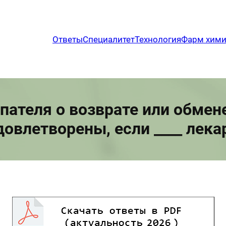
Ответы
Специалитет
Технология
Фарм хим
пателя о возврате или обмен
довлетворены, если ____ лек