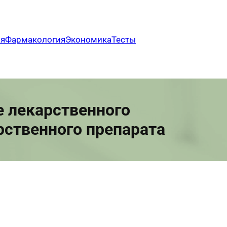
ия
Фармакология
Экономика
Тесты
е лекарственного
арственного препарата