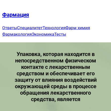
Перейти
к
Фармация
содержимому
Ответы
Специалитет
Технология
Фарм химия
Фармакология
Экономика
Тесты
Упаковка, которая находится в
непосредственном физическом
контакте с лекарственным
средством и обеспечивает его
защиту от влияния воздействий
окружающей среды в процессе
обращения лекарственного
средства, является