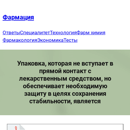
Перейти
к
Фармация
содержимому
Ответы
Специалитет
Технология
Фарм химия
Фармакология
Экономика
Тесты
Упаковка, которая не вступает в
прямой контакт с
лекарственным средством, но
обеспечивает необходимую
защиту в целях сохранения
стабильности, является