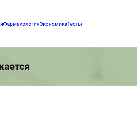
ия
Фармакология
Экономика
Тесты
кается