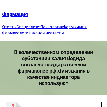
Перейти
к
Фармация
содержимому
Ответы
Специалитет
Технология
Фарм химия
Фармакология
Экономика
Тесты
В количественном определении
субстанции калия йодида
согласно государственной
фармакопее рф xiv издания в
качестве индикатора
используют