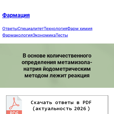
Перейти
к
Фармация
содержимому
Ответы
Специалитет
Технология
Фарм химия
Фармакология
Экономика
Тесты
В основе количественного
определения метамизола-
натрия йодометрическим
методом лежит реакция