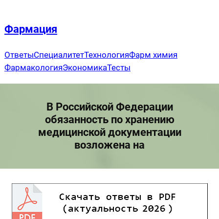
Перейти
к
Фармация
содержимому
Ответы
Специалитет
Технология
Фарм химия
Фармакология
Экономика
Тесты
В Российской Федерации
обязанность по хранению
медицинской документации
возложена на