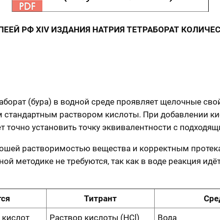
ПЕЕЙ РФ XIV ИЗДАНИЯ НАТРИЯ ТЕТРАБОРАТ КОЛИЧ
раборат (бура) в водной среде проявляет щелочные свой
 стандартным раствором кислоты. При добавлении ки
т точно установить точку эквивалентности с подходя
рошей растворимостью вещества и корректным протек
ой методике не требуются, так как в воде реакция идё
тся
Титрант
Сре
 кислот
Раствор кислоты (HCl)
Вода