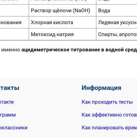
Раствор щёлочи (NaOH)
Вода
снования
Хлорная кислота
Ледяная уксусн
Метоксид натрия
Спирты, апрот
я именно
ацидиметрическое титрование в водной сред
нтакты
Информация
такте
Как проходить тесты
еграмм
Как эффективно готов
оклассники
Как планировать вре