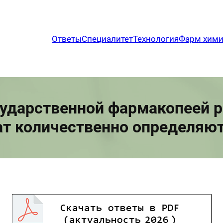
Ответы
Специалитет
Технология
Фарм хим
сударственной фармакопеей р
ат количественно определяю