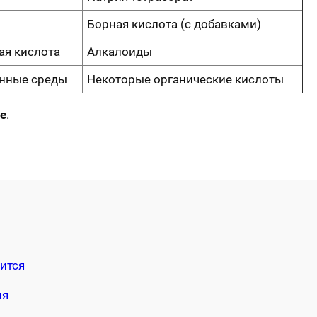
Борная кислота (с добавками)
ая кислота
Алкалоиды
онные среды
Некоторые органические кислоты
е
.
ится
мя