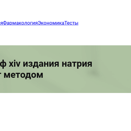
ия
Фармакология
Экономика
Тесты
ф xiv издания натрия
т методом