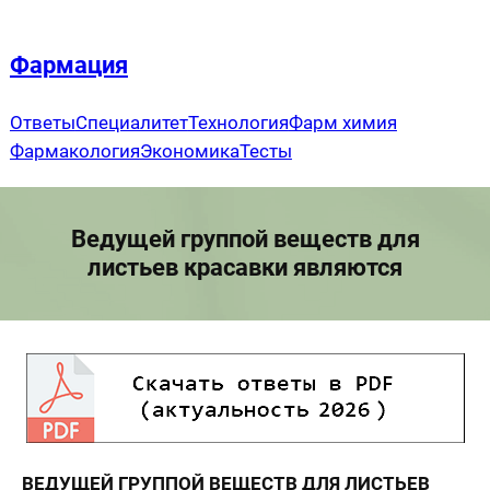
Перейти
к
Фармация
содержимому
Ответы
Специалитет
Технология
Фарм химия
Фармакология
Экономика
Тесты
Ведущей группой веществ для
листьев красавки являются
ВЕДУЩЕЙ ГРУППОЙ ВЕЩЕСТВ ДЛЯ ЛИСТЬЕВ